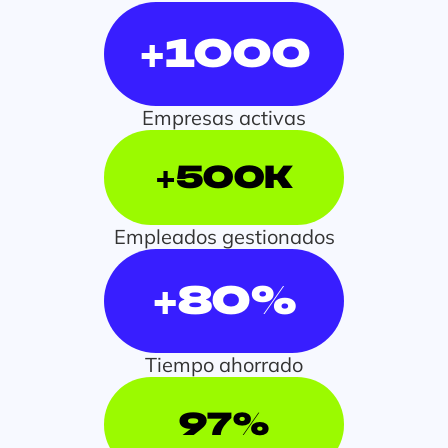
1ooo
+
Empresas activas
5ook
+
Empleados gestionados
8o%
+
Tiempo ahorrado
97%