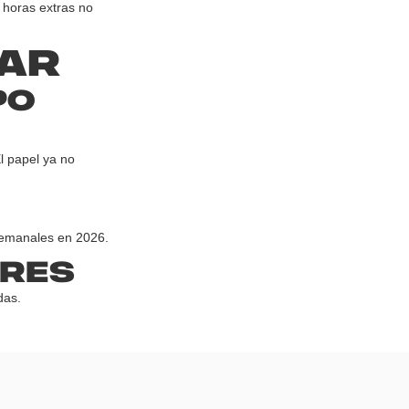
 horas extras no
tar
po
l papel ya no
 semanales en 2026.
ores
das.