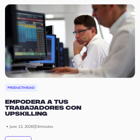
PRODUCTIVIDAD
Empodera a tus
P
trabajadores con
Upskilling
E
l
June 13, 2026
3
minutos